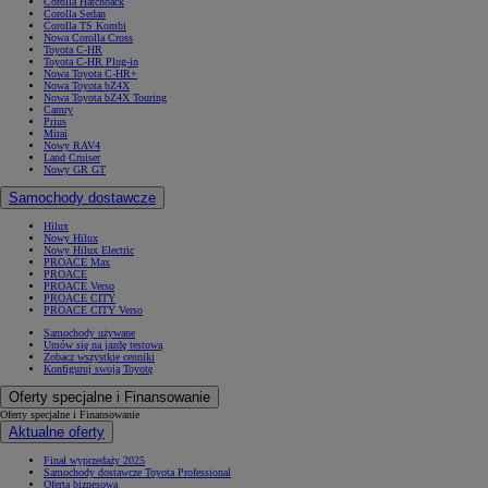
Corolla Hatchback
Corolla Sedan
Corolla TS Kombi
Nowa Corolla Cross
Toyota C-HR
Toyota C-HR Plug-in
Nowa Toyota C-HR+
Nowa Toyota bZ4X
Nowa Toyota bZ4X Touring
Camry
Prius
Mirai
Nowy RAV4
Land Cruiser
Nowy GR GT
Samochody dostawcze
Hilux
Nowy Hilux
Nowy Hilux Electric
PROACE Max
PROACE
PROACE Verso
PROACE CITY
PROACE CITY Verso
Samochody używane
Umów się na jazdę testową
Zobacz wszystkie cenniki
Konfiguruj swoją Toyotę
Oferty specjalne i Finansowanie
Oferty specjalne i Finansowanie
Aktualne oferty
Finał wyprzedaży 2025
Samochody dostawcze Toyota Professional
Oferta biznesowa