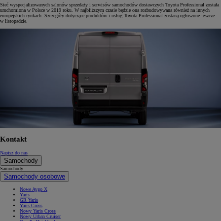
Sieć wyspecjalizowanych salonów sprzedaży i serwisów samochodów dostawczych Toyota Professional została
uruchomiona w Polsce w 2019 roku. W najbliższym czasie będzie ona rozbudowywana również na innych
europejskich rynkach. Szczegóły dotyczące produktów i usług Toyota Professional zostaną ogłoszone jeszcze
w listopadzie.
Kontakt
Napisz do nas
Samochody
Samochody
Samochody osobowe
Nowe Aygo X
Yaris
GR Yaris
Yaris Cross
Nowy Yaris Cross
Nowy Urban Cruiser