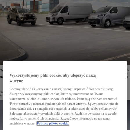
Toyota Professional stale poszerza swoją gamę samochodów użytkowych, oferując coraz to nowe modele.
Do rodziny pojazdów PROACE dołączył właśnie duży, użytkowy van PROACE MAX. Dwa kolejne
Wykorzystujemy pliki cookie, aby ulepszyć naszą
modele – PROACE i PROACE CITY – zostały zmodernizowane. Niezawodny pick-up Toyoty – Hilux –
zyskał zelektryfikowany wariant o nazwie Hilux Hybrid 48V.
witrynę
Chcemy ułatwić Ci korzystanie z naszej strony i usprawnić świadczenie usług,
Toyota Professional oferuje szeroki wybór modeli użytkowych, w tym również zelektryfikowanych. Pojazdy
dlatego wykorzystujemy pliki cookie, które są umieszczane na Twoim
te cały czas są udoskonalane i modyfikowane, tak by jak najlepiej odpowiadały potrzebom klientów.
komputerze, telefonie komórkowym lub tablecie. Pomagają one nam zrozumieć
Twoje potrzeby i ulepszać funkcjonalność naszej witryny. Są wykorzystywane do
dostarczania usług i narzędzi osób trzecich, a także służą do celów reklamowych.
Zalecamy akceptację wszystkich plików cookie. Jeżeli nie wyrażasz na to zgody,
możesz łatwo zmienić ich ustawienia. Szczegółowe informacje na ten temat
znajdziesz w naszej
Polityce plików cookie.