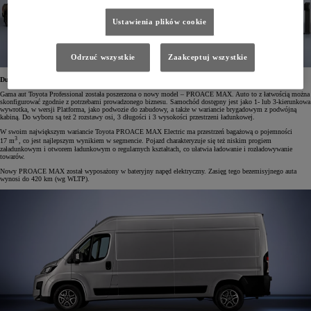
Ustawienia plików cookie
Odrzuć wszystkie
Zaakceptuj wszystkie
Duży van Toyota PROACE MAX
Gama aut Toyota Professional została poszerzona o nowy model – PROACE MAX. Auto to z łatwością można
skonfigurować zgodnie z potrzebami prowadzonego biznesu. Samochód dostępny jest jako 1- lub 3-kierunkowa
wywrotka, w wersji Platforma, jako podwozie do zabudowy, a także w wariancie brygadowym z podwójną
kabiną. Do wyboru są też 2 rozstawy osi, 3 długości i 3 wysokości przestrzeni ładunkowej.
W swoim największym wariancie Toyota PROACE MAX Electric ma przestrzeń bagażową o pojemności
3
17 m
, co jest najlepszym wynikiem w segmencie. Pojazd charakteryzuje się też niskim progiem
załadunkowym i otworem ładunkowym o regularnych kształtach, co ułatwia ładowanie i rozładowywanie
towarów.
Nowy PROACE MAX został wyposażony w bateryjny napęd elektryczny. Zasięg tego bezemisyjnego auta
wynosi do 420 km (wg WLTP).