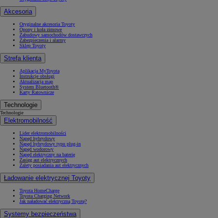
Akcesoria
Oryginalne akcesoria Toyoty
Opony i koła zimowe
Zabudowy samochodów dostawczych
Zabezpieczenia i alarmy
Sklep Toyoty
Strefa klienta
Aplikacja MyToyota
Instrukcje obsługi
Aktualizacja map
System Bluetooth®
Karty Ratownicze
Technologie
Technologie
Elektromobilność
Lider elektromobilności
Napęd hybrydowy
Napęd hybrydowy typu plug-in
Napęd wodorowy
Napęd elektryczny na baterię
Zasięg aut elektrycznych
Zalety posiadania aut elektrycznych
Ładowanie elektrycznej Toyoty
Toyota HomeCharge
Toyota Charging Network
Jak naładować elektryczną Toyotę?
Systemy bezpieczeństwa