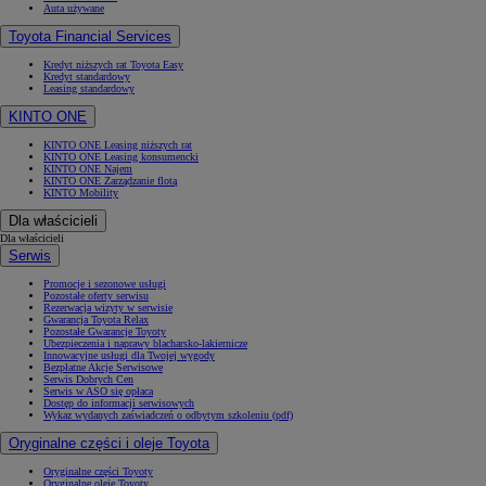
Auta używane
Toyota Financial Services
Kredyt niższych rat Toyota Easy
Kredyt standardowy
Leasing standardowy
KINTO ONE
KINTO ONE Leasing niższych rat
KINTO ONE Leasing konsumencki
KINTO ONE Najem
KINTO ONE Zarządzanie flotą
KINTO Mobility
Dla właścicieli
Dla właścicieli
Serwis
Promocje i sezonowe usługi
Pozostałe oferty serwisu
Rezerwacja wizyty w serwisie
Gwarancja Toyota Relax
Pozostałe Gwarancje Toyoty
Ubezpieczenia i naprawy blacharsko-lakiernicze
Innowacyjne usługi dla Twojej wygody
Bezpłatne Akcje Serwisowe
Serwis Dobrych Cen
Serwis w ASO się opłaca
Dostęp do informacji serwisowych
Wykaz wydanych zaświadczeń o odbytym szkoleniu (pdf)
Oryginalne części i oleje Toyota
Oryginalne części Toyoty
Oryginalne oleje Toyoty