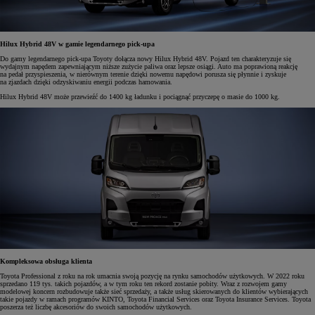
Hilux Hybrid 48V w gamie legendarnego pick-upa
Do gamy legendarnego pick-upa Toyoty dołącza nowy Hilux Hybrid 48V. Pojazd ten charakteryzuje się
wydajnym napędem zapewniającym niższe zużycie paliwa oraz lepsze osiągi. Auto ma poprawioną reakcję
na pedał przyspieszenia, w nierównym terenie dzięki nowemu napędowi porusza się płynnie i zyskuje
na zjazdach dzięki odzyskiwaniu energii podczas hamowania.
Hilux Hybrid 48V może przewieźć do 1400 kg ładunku i pociągnąć przyczepę o masie do 1000 kg.
Kompleksowa obsługa klienta
Toyota Professional z roku na rok umacnia swoją pozycję na rynku samochodów użytkowych. W 2022 roku
sprzedano 119 tys. takich pojazdów, a w tym roku ten rekord zostanie pobity. Wraz z rozwojem gamy
modelowej koncern rozbudowuje także sieć sprzedaży, a także usług skierowanych do klientów wybierających
takie pojazdy w ramach programów KINTO, Toyota Financial Services oraz Toyota Insurance Services. Toyota
poszerza też liczbę akcesoriów do swoich samochodów użytkowych.