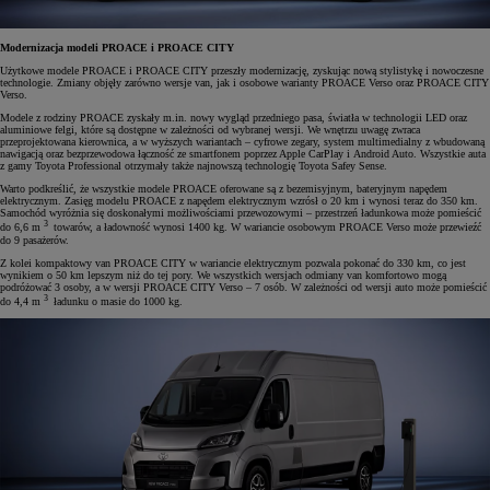
Modernizacja modeli PROACE i PROACE CITY
Użytkowe modele PROACE i PROACE CITY przeszły modernizację, zyskując nową stylistykę i nowoczesne
technologie. Zmiany objęły zarówno wersje van, jak i osobowe warianty PROACE Verso oraz PROACE CITY
Verso.
Modele z rodziny PROACE zyskały m.in. nowy wygląd przedniego pasa, światła w technologii LED oraz
aluminiowe felgi, które są dostępne w zależności od wybranej wersji. We wnętrzu uwagę zwraca
przeprojektowana kierownica, a w wyższych wariantach – cyfrowe zegary, system multimedialny z wbudowaną
nawigacją oraz bezprzewodowa łączność ze smartfonem poprzez Apple CarPlay i Android Auto. Wszystkie auta
z gamy Toyota Professional otrzymały także najnowszą technologię Toyota Safey Sense.
Warto podkreślić, że wszystkie modele PROACE oferowane są z bezemisyjnym, bateryjnym napędem
elektrycznym. Zasięg modelu PROACE z napędem elektrycznym wzrósł o 20 km i wynosi teraz do 350 km.
Samochód wyróżnia się doskonałymi możliwościami przewozowymi – przestrzeń ładunkowa może pomieścić
3
do 6,6 m
towarów, a ładowność wynosi 1400 kg. W wariancie osobowym PROACE Verso może przewieźć
do 9 pasażerów.
Z kolei kompaktowy van PROACE CITY w wariancie elektrycznym pozwala pokonać do 330 km, co jest
wynikiem o 50 km lepszym niż do tej pory. We wszystkich wersjach odmiany van komfortowo mogą
podróżować 3 osoby, a w wersji PROACE CITY Verso – 7 osób. W zależności od wersji auto może pomieścić
3
do 4,4 m
ładunku o masie do 1000 kg.