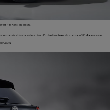
jest w tej wersji bez dopłaty.
enie robi dyfuzor w kształcie litery „T”. Charakterystyczne dla tej wersji są 18" felgi aluminiowe
 czerwonym.