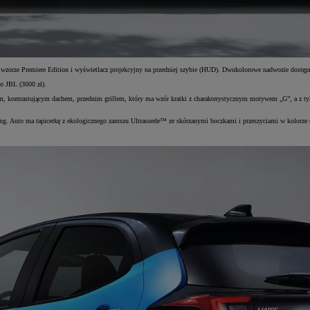
zorze Premiere Edition i wyświetlacz projekcyjny na przedniej szybie (HUD). Dwukolorowe nadwozie dostępne 
o JBL (3000 zł).
trastującym dachem, przednim grillem, który ma wzór kratki z charakterystycznym motywem „G”, a z tyłu wraż
Auto ma tapicerkę z ekologicznego zamszu Ultrasuede™ ze skórzanymi boczkami i przeszyciami w kolorze