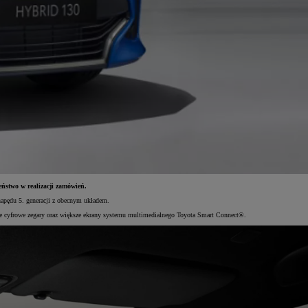
eństwo w realizacji zamówień.
napędu 5. generacji z obecnym układem.
we cyfrowe zegary oraz większe ekrany systemu multimedialnego Toyota Smart Connect®.