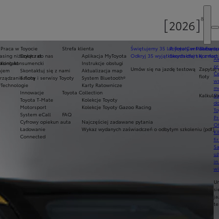
Praca w Toyocie
Strefa klienta
Świętujemy 35 lat Toyoty w Polsce
Toyota Central Europ
Zarządza
sing niższych rat
Dołącz do nas
Aplikacja MyToyota
Odkryj 35 wyjątkowych ofert
Skontaktuj się z nam
Komfort 
Ak
asing konsumencki
Kontakt
Instrukcje obsługi
pr
Umów się na jazdę testową
Zapytaj 
ajem
Skontaktuj się z nami
Aktualizacja map
Ce
floty
ządzanie flotą
Salony i serwisy Toyoty
System Bluetooth®
ws
y
Technologie
Karty Ratownicze
mo
Innowacje
Toyota Collection
Kalkulat
S
Toyota T-Mate
Kolekcje Toyoty
do
Motorsport
Kolekcje Toyoty Gazoo Racing
To
System eCall
FAQ
Pr
Cyfrowy opiekun auta
Najczęściej zadawane pytania
Of
Ładowanie
Wykaz wydanych zaświadczeń o odbytym szkoleniu (pdf)
KI
Connected
fi
S
u
in
w
U
si
ja
te