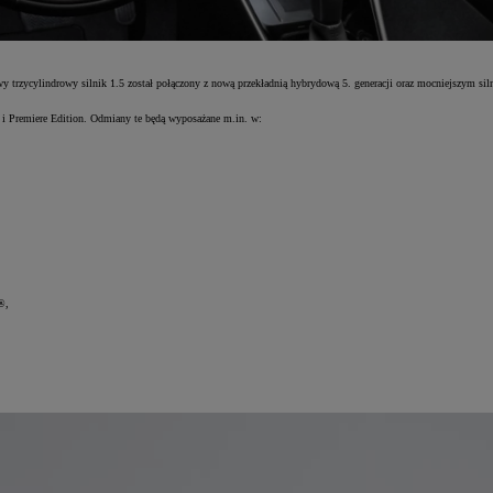
rzycylindrowy silnik 1.5 został połączony z nową przekładnią hybrydową 5. generacji oraz mocniejszym si
Premiere Edition. Odmiany te będą wyposażane m.in. w:
®,