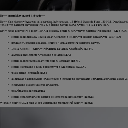
Nowy, mocniejszy napęd hybrydowy
Nowy Yaris dostępny będzie m.in. z napędem hybrydowym 1.5 Hybrid Dynamic Force 130 KM. Dotychczasowy t
Yaris z tym napędem przyspiesza w 9,2 s, a średnie zużycie paliwa wynosi 4,2–5,1 l/100 km*.
Nowy napęd hybrydowy o mocy 130 KM dostępny będzie w najwyższych wersjach wyposażenia – GR SPORT i 
system multimedialny Toyota Smart Connect® z kolorowym ekranem dotykowym (10,5" HD),
nawigację Connected z mapami online i 4-letnią darmową transmisją danych,
Digital Cockpit – cyfrowy wyświetlacz na tablicy wskaźników (12,3"),
asystenta bezpiecznego wysiadania z pojazdu (SEA),
system monitorowania martwego pola w lusterkach (BSM),
system ostrzegania o ruchu poprzecznym z tyłu pojazdu (RCTA),
układ detekcji przeszkód (ICS),
klimatyzację automatyczną (dwustrefową) z technologią oczyszczania i nawilżania powietrza Nanoe-X
elektrycznie składane lusterka zewnętrzne,
podwójną podłogę bagażnika,
system bezkluczykowego dostępu do samochodu (Inteligentny kluczyk).
W drugiej połowie 2024 roku w obu wersjach ma zadebiutować cyfrowy kluczyk.