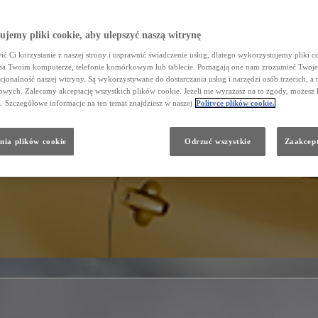
jemy pliki cookie, aby ulepszyć naszą witrynę
ć Ci korzystanie z naszej strony i usprawnić świadczenie usług, dlatego wykorzystujemy pliki co
na Twoim komputerze, telefonie komórkowym lub tablecie. Pomagają one nam zrozumieć Twoje 
cjonalność naszej witryny. Są wykorzystywane do dostarczania usług i narzędzi osób trzecich, a 
wych. Zalecamy akceptację wszystkich plików cookie. Jeżeli nie wyrażasz na to zgody, możesz 
a. Szczegółowe informacje na ten temat znajdziesz w naszej
Polityce plików cookie.
nia plików cookie
Odrzuć wszystkie
Zaakcept