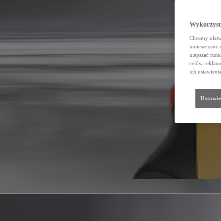
Wykorzystu
Chcemy ułatwi
umieszczane 
ulepszać funk
celów reklamo
ich ustawieni
Ustawie