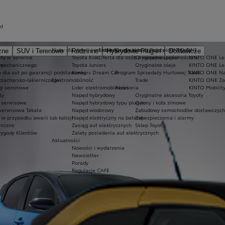
kt
Kluby dla dzieci i młodzieży
Ekobonus dla hybryd Toyoty
Oryginalne części i oleje Toyoty
KINTO ONE
zne
SUV i Terenowe
Rodzinne
Hybrydowe Plug-in
Dostawcze
ty w serwisie
Toyota Kids
Oferta dla osób z niepełnosprawnościami
Oryginalne części
KINTO ONE Lea
sy
 mechanicznego
Toyota Juniors
Oryginalne oleje
KINTO ONE Le
a dla aut po gwarancji podstawowej
Konkurs Dream Car
Program Sprzedaży Hurtowej Trade
KINTO ONE N
blacharsko-lakierniczego
Elektromobilność
Trade
KINTO ONE Zar
ugi sezonowe
Lider elektromobilności
Akcesoria
KINTO Mobilit
ty
Napęd hybrydowy
Oryginalne akcesoria Toyoty
e serwisowe
Napęd hybrydowy typu plug-in
Opony i koła zimowe
 serwisowa Takata
Napęd wodorowy
Zabudowy samochodów dostawczych
 przypadku awarii lub kolizji
Napęd elektryczny na baterię
Zabezpieczenia i alarmy
niczne
Zasięg aut elektrycznych
Sklep Toyoty
wygody Klientów
Zalety posiadania aut elektrycznych
Aktualności
Nowości i wydarzenia
Newsletter
Porady
Regulacje CAFE