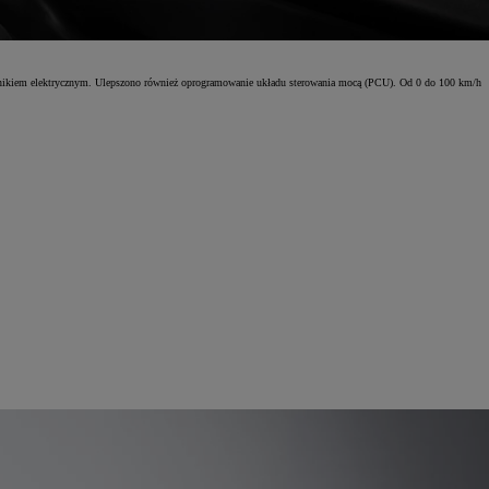
lnikiem elektrycznym. Ulepszono również oprogramowanie układu sterowania mocą (PCU). Od 0 do 100 km/h