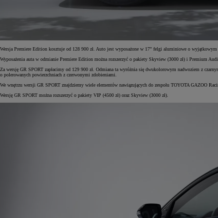
Od
105 300 zł
Wersja Premiere Edition kosztuje od 128 900 zł. Auto jest wyposażone w 17" felgi aluminiowe o wyjątkowym w
Corolla Hatchback
Wyposażenia auta w odmianie Premiere Edition można rozszerzyć o pakiety Skyview (3000 zł) i Premium Audi
HYBRID
Za wersję GR SPORT zapłacimy od 129 900 zł. Odmiana ta wyróżnia się dwukolorowym nadwoziem z czarnym, kon
o polerowanych powierzchniach z czerwonymi zdobieniami.
We wnętrzu wersji GR SPORT znajdziemy wiele elementów nawiązujących do zespołu TOYOTA GAZOO Racing. 
Wersję GR SPORT można rozszerzyć o pakiety VIP (4500 zł) oraz Skyview (3000 zł).