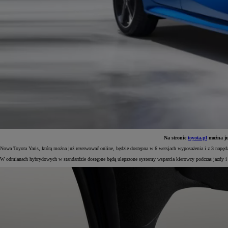
Na stronie
toyota.pl
można już
Nowa Toyota Yaris, którą można już rezerwować online, będzie dostępna w 6 wersjach wyposażenia i z 3 napę
Od
81 900 zł
W odmianach hybrydowych w standardzie dostępne będą ulepszone systemy wsparcia kierowcy podczas jazdy i
Yaris Cross
HYBRID