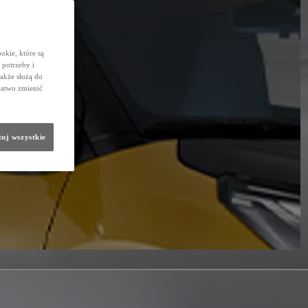
okie, które są
potrzeby i
także służą do
łatwo zmienić
uj wszystkie