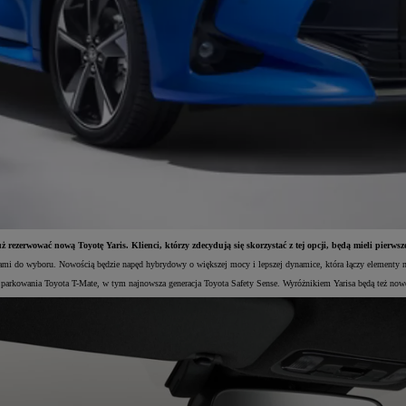
 rezerwować nową Toyotę Yaris. Klienci, którzy zdecydują się skorzystać z tej opcji, będą mieli pierwsz
dami do wyboru. Nowością będzie napęd hybrydowy o większej mocy i lepszej dynamice, która łączy elementy 
 parkowania Toyota T-Mate, w tym najnowsza generacja Toyota Safety Sense. Wyróżnikiem Yarisa będą też no