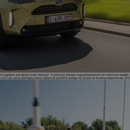
od względem największej liczby rejestracji. W pierwszej dziesiątce najpopularniejszych aut osobowych znalazło
niu 4152 aut, zaś na dziewiątej pozycji uplasował się RAV4, którego od stycznia do kwietnia zarejestrowano 2615