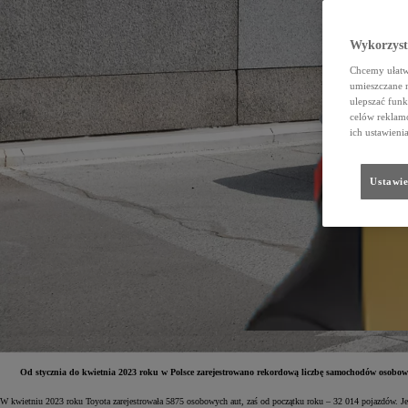
Wykorzystu
Chcemy ułatwi
umieszczane 
ulepszać funk
celów reklamo
ich ustawieni
Ustawie
Od stycznia do kwietnia 2023 roku w Polsce zarejestrowano rekordową liczbę samochodów osobow
W kwietniu 2023 roku Toyota zarejestrowała 5875 osobowych aut, zaś od początku roku – 32 014 pojazdów. Jes