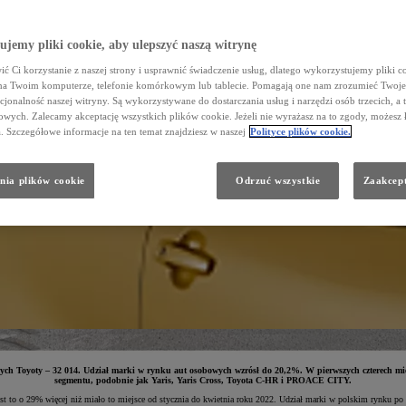
jemy pliki cookie, aby ulepszyć naszą witrynę
ć Ci korzystanie z naszej strony i usprawnić świadczenie usług, dlatego wykorzystujemy pliki co
na Twoim komputerze, telefonie komórkowym lub tablecie. Pomagają one nam zrozumieć Twoje 
cjonalność naszej witryny. Są wykorzystywane do dostarczania usług i narzędzi osób trzecich, a 
wych. Zalecamy akceptację wszystkich plików cookie. Jeżeli nie wyrażasz na to zgody, możesz 
a. Szczegółowe informacje na ten temat znajdziesz w naszej
Polityce plików cookie.
nia plików cookie
Odrzuć wszystkie
Zaakcept
ych Toyoty – 32 014.
Udział marki w rynku aut osobowych wzrósł do 20,2%. W pierwszych czterech miesi
segmentu, podobnie jak Yaris, Yaris Cross, Toyota C-HR i PROACE CITY.
t to o 29% więcej niż miało to miejsce od stycznia do kwietnia roku 2022. Udział marki w polskim rynku po 