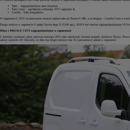
Yaris – najpopularniejsze auto miejskie,
Yaris Cross – najchętniej wybierany SUV segmentu B,
Corolla – lider kompaktów.
W segmencie C-SUV na pierwszym miejscu uplasowała się Toyota C-HR, a na drugim – Corolla Cross z wynik
Drugie miejsce w segmencie A zajęła Toyota Aygo X (1240 egz.). RAV4 był trzecim najpopularniejszym SUV-em
Hilux i PROACE CITY najpopularniejsze w segmentach
Z dobrymi wynikami cztery pierwsze miesiące 2023 roku zakończyły również pojazdy użytkowe Toyoty. Dwa m
salony opuściło 421 Hiluxów, co dało mu drugie miejsce oraz 41,5-procentowy udział w segmencie.