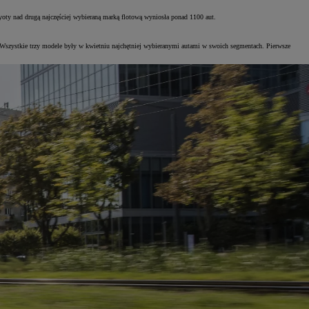
yoty nad drugą najczęściej wybieraną marką flotową wyniosła ponad 1100 aut.
.). Wszystkie trzy modele były w kwietniu najchętniej wybieranymi autami w swoich segmentach. Pierwsze