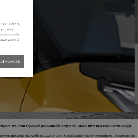
okie, które są
potrzeby i
także służą do
łatwo zmienić
uj wszystkie
ącach 2023 roku największą popularnością cieszyła się Corolla, która była także liderem swojego
czterech miesiącach roku wzrósł do 20,2% (+2 p.p. w porównaniu z rokiem wcześniejszym), co zapewniło jej