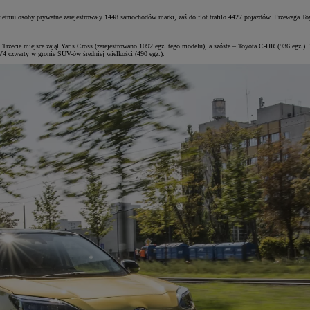
wietniu osoby prywatne zarejestrowały 1448 samochodów marki, zaś do flot trafiło 4427 pojazdów. Przewaga To
. Trzecie miejsce zajął Yaris Cross (zarejestrowano 1092 egz. tego modelu), a szóste – Toyota C-HR (936 egz
V4 czwarty w gronie SUV-ów średniej wielkości (490 egz.).