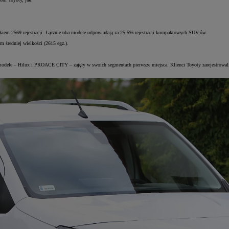
iem 2569 rejestracji. Łącznie oba modele odpowiadają za 25,5% rejestracji kompaktowych SUV-ów.
 średniej wielkości (2615 egz.).
odele – Hilux i PROACE CITY – zajęły w swoich segmentach pierwsze miejsca. Klienci Toyoty zarejestrowali