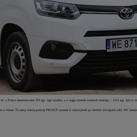
 Polsce zarejestrowano 379 egz. tego modelu, a w ciągu czterech ostatnich miesięcy – 1591 egz. Jest to ni
w klasie. Tę samą, trzecią pozycję PROACE uzyskał w statystykach po czterech miesiącach roku. 847 zarejes