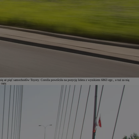
 się aż pięć samochodów Toyoty. Corolla powróciła na pozycję lidera z wynikiem 6863 egz., a tuż za nią
 razy.