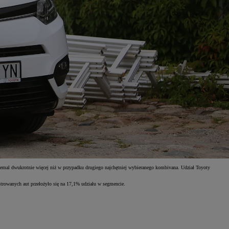
emal dwukrotnie więcej niż w przypadku drugiego najchętniej wybieranego kombivana. Udział Toyoty
trowanych aut przełożyło się na 17,1% udziału w segmencie.