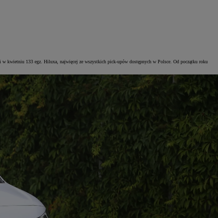
 w kwietniu 133 egz. Hiluxa, najwięcej ze wszystkich pick-upów dostępnych w Polsce. Od początku roku