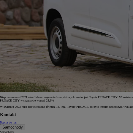
Nieprzerwanie od 2021 roku liderem segmentu kompaktowych vanów jest Toyota PROACE CITY. W kwietniu br. w
PROACE CITY w segmencie wynosi 25,3%.
W kwietniu 2023 roku zarejestrowano również 187 egz. Toyoty PROACE, co było trzecim najlepszym wynikiem 
Kontakt
Napisz do nas
Samochody
Samochody