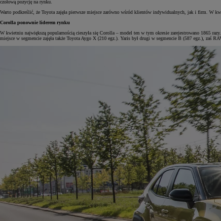
czołową pozycję na rynku.
Warto podkreślić, że Toyota zajęła pierwsze miejsce zarówno wśród klientów indywidualnych, jak i firm. W k
Corolla ponownie liderem rynku
W kwietniu największą popularnością cieszyła się Corolla – model ten w tym okresie zarejestrowano 1865 razy
miejsce w segmencie zajęła także Toyota Aygo X (210 egz.). Yaris był drugi w segmencie B (587 egz.), zaś RA