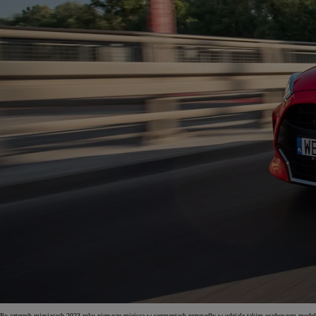
Po czterech miesiącach 2023 roku pierwsze miejsca w segmentach przypadły w udziale takim osobowym model