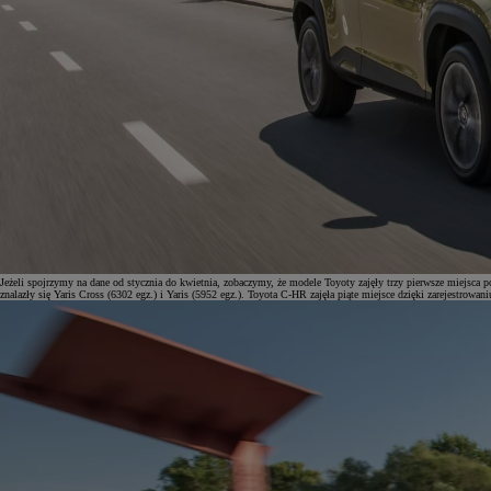
Jeżeli spojrzymy na dane od stycznia do kwietnia, zobaczymy, że modele Toyoty zajęły trzy pierwsze miejsca p
znalazły się Yaris Cross (6302 egz.) i Yaris (5952 egz.). Toyota C-HR zajęła piąte miejsce dzięki zarejestrowa
Od
81 900 zł
Yaris Cross
HYBRID