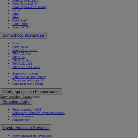
Nowa Toyota C-HR+
Nowa Toyota bZ4X
Nowa Toyota bZ4X Touring
Camry
Prius
Mirai
Nowy RAV4
Land Cruiser
Nowy GR GT
Samochody dostawcze
Hilux
Nowy Hilux
Nowy Hilux Electric
PROACE Max
PROACE
PROACE Verso
PROACE CITY
PROACE CITY Verso
Samochody używane
Umów się na jazdę testową
Zobacz wszystkie cenniki
Konfiguruj swoją Toyotę
Oferty specjalne i Finansowanie
Oferty specjalne i Finansowanie
Aktualne oferty
Finał wyprzedaży 2025
Samochody dostawcze Toyota Professional
Oferta biznesowa
Auta używane
Toyota Financial Services
Kredyt niższych rat Toyota Easy