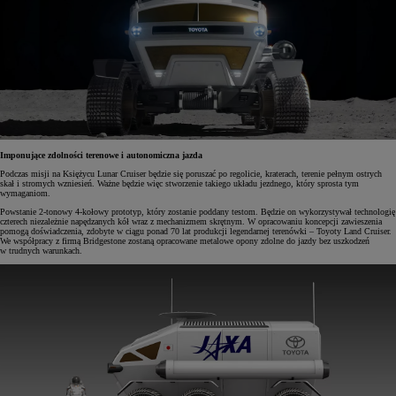
Imponujące zdolności terenowe i autonomiczna jazda
Podczas misji na Księżycu Lunar Cruiser będzie się poruszać po regolicie, kraterach, terenie pełnym ostrych
skał i stromych wzniesień. Ważne będzie więc stworzenie takiego układu jezdnego, który sprosta tym
wymaganiom.
Powstanie 2-tonowy 4-kołowy prototyp, który zostanie poddany testom. Będzie on wykorzystywał technologię
czterech niezależnie napędzanych kół wraz z mechanizmem skrętnym. W opracowaniu koncepcji zawieszenia
pomogą doświadczenia, zdobyte w ciągu ponad 70 lat produkcji legendarnej terenówki – Toyoty Land Cruiser.
We współpracy z firmą Bridgestone zostaną opracowane metalowe opony zdolne do jazdy bez uszkodzeń
w trudnych warunkach.