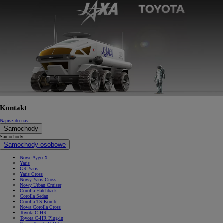
Kontakt
Napisz do nas
Samochody
Samochody
Samochody osobowe
Nowe Aygo X
Yaris
GR Yaris
Yaris Cross
Nowy Yaris Cross
Nowy Urban Cruiser
Corolla Hatchback
Corolla Sedan
Corolla TS Kombi
Nowa Corolla Cross
Toyota C-HR
Toyota C-HR Plug-in