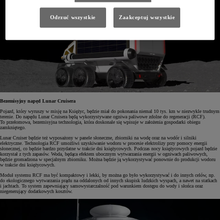
Odrzuć wszystkie
Zaakceptuj wszystkie
Bezemisyjny napęd Lunar Cruisera
Pojazd, który wyruszy w misję na Księżyc, będzie miał do pokonania niemal 10 tys. km w niezwykle trudnym
terenie. Do napędu Lunar Cruisera będą wykorzystywane ogniwa paliwowe zdolne do regeneracji (RCF).
To przełomowa, bezemisyjna technologia, która doskonale się wpisuje w założenia gospodarki obiegu
zamkniętego.
Lunar Cruiser będzie też wyposażony w panele słoneczne, zbiorniki na wodę oraz na wodór i silniki
elektryczne. Technologia RCF umożliwi uzyskiwanie wodoru w procesie elektrolizy przy pomocy energii
słonecznej, co będzie bardzo przydatne w trakcie dni księżycowych. Podczas nocy księżycowych pojazd będzie
korzystał z tych zapasów. Woda, będąca efektem ubocznym wytwarzania energii w ogniwach paliwowych,
będzie gromadzona w specjalnym zbiorniku. Można będzie ją wykorzystywać ponownie do produkcji wodoru
w trakcie dni księżycowych.
Moduł systemu RCF ma być kompaktowy i lekki, by można go było wykorzystywać i do innych celów, np.
do ekologicznego wytwarzania prądu na oddalonych od innych skupisk ludzkich wyspach, a nawet na statkach
i jachtach. To system zapewniający samowystarczalność pod warunkiem dostępu do wody i słońca oraz
niegenerujący dodatkowych kosztów.