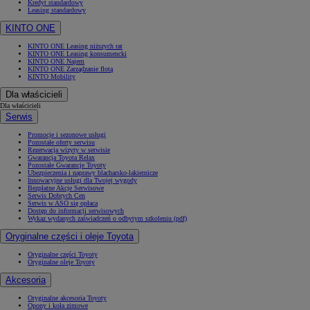
Kredyt standardowy
Leasing standardowy
KINTO ONE
KINTO ONE Leasing niższych rat
KINTO ONE Leasing konsumencki
KINTO ONE Najem
KINTO ONE Zarządzanie flotą
KINTO Mobility
Dla właścicieli
Dla właścicieli
Serwis
Promocje i sezonowe usługi
Pozostałe oferty serwisu
Rezerwacja wizyty w serwisie
Gwarancja Toyota Relax
Pozostałe Gwarancje Toyoty
Ubezpieczenia i naprawy blacharsko-lakiernicze
Innowacyjne usługi dla Twojej wygody
Bezpłatne Akcje Serwisowe
Serwis Dobrych Cen
Serwis w ASO się opłaca
Dostęp do informacji serwisowych
Wykaz wydanych zaświadczeń o odbytym szkoleniu (pdf)
Oryginalne części i oleje Toyota
Oryginalne części Toyoty
Oryginalne oleje Toyoty
Akcesoria
Oryginalne akcesoria Toyoty
Opony i koła zimowe