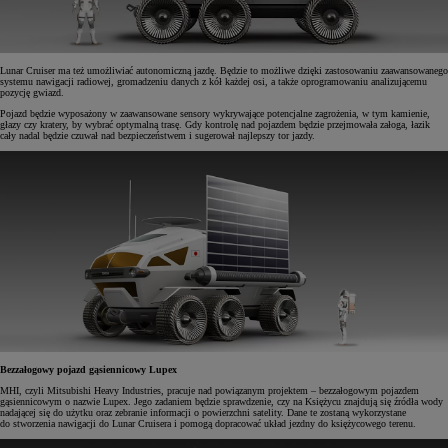
Lunar Cruiser ma też umożliwiać autonomiczną jazdę. Będzie to możliwe dzięki zastosowaniu zaawansowanego
systemu nawigacji radiowej, gromadzeniu danych z kół każdej osi, a także oprogramowaniu analizującemu
pozycję gwiazd.
Pojazd będzie wyposażony w zaawansowane sensory wykrywające potencjalne zagrożenia, w tym kamienie,
głazy czy kratery, by wybrać optymalną trasę. Gdy kontrolę nad pojazdem będzie przejmowała załoga, łazik
cały nadal będzie czuwał nad bezpieczeństwem i sugerował najlepszy tor jazdy.
Bezzałogowy pojazd gąsiennicowy Lupex
MHI, czyli Mitsubishi Heavy Industries, pracuje nad powiązanym projektem – bezzałogowym pojazdem
gąsiennicowym o nazwie Lupex. Jego zadaniem będzie sprawdzenie, czy na Księżycu znajdują się źródła wody
nadającej się do użytku oraz zebranie informacji o powierzchni satelity. Dane te zostaną wykorzystane
do stworzenia nawigacji do Lunar Cruisera i pomogą dopracować układ jezdny do księżycowego terenu.