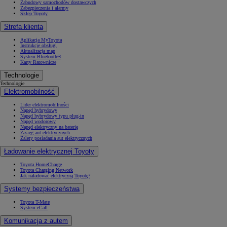
Zabudowy samochodów dostawczych
Zabezpieczenia i alarmy
Sklep Toyoty
Strefa klienta
Aplikacja MyToyota
Instrukcje obsługi
Aktualizacja map
System Bluetooth®
Karty Ratownicze
Technologie
Technologie
Elektromobilność
Lider elektromobilności
Napęd hybrydowy
Napęd hybrydowy typu plug-in
Napęd wodorowy
Napęd elektryczny na baterię
Zasięg aut elektrycznych
Zalety posiadania aut elektrycznych
Ładowanie elektrycznej Toyoty
Toyota HomeCharge
Toyota Charging Network
Jak naładować elektryczną Toyotę?
Systemy bezpieczeństwa
Toyota T-Mate
System eCall
Komunikacja z autem