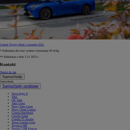
Cennik Toyoty Mirai z rocznika 2022
* Kalkulacja dla ceny wodoru wynoszącej 69 zł/kg.
** Kalkulacja z dnia 2.11.2023 r.
Kontakt
Napisz do nas
Samochody
Samochody
Samochody osobowe
Nowe Aygo X
Yaris
GR Yaris
Yaris Cross
Nowy Yaris Cross
Nowy Urban Cruiser
Corolla Hatchback
Corolla Sedan
Corolla TS Kombi
Nowa Corolla Cross
Toyota C-HR
Toyota C-HR Plug-in