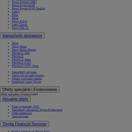
Nowa Toyota C-HR+
Nowa Toyota bZ4X
Nowa Toyota bZ4X Touring
Camry
Prius
Mirai
Nowy RAV4
Land Cruiser
Nowy GR GT
Samochody dostawcze
Hilux
Nowy Hilux
Nowy Hilux Electric
PROACE Max
PROACE
PROACE Verso
PROACE CITY
PROACE CITY Verso
Samochody używane
Umów się na jazdę testową
Zobacz wszystkie cenniki
Konfiguruj swoją Toyotę
Oferty specjalne i Finansowanie
Oferty specjalne i Finansowanie
Aktualne oferty
Finał wyprzedaży 2025
Samochody dostawcze Toyota Professional
Oferta biznesowa
Auta używane
Toyota Financial Services
Kredyt niższych rat Toyota Easy