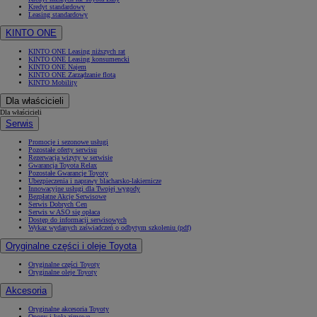
Kredyt standardowy
Leasing standardowy
KINTO ONE
KINTO ONE Leasing niższych rat
KINTO ONE Leasing konsumencki
KINTO ONE Najem
KINTO ONE Zarządzanie flotą
KINTO Mobility
Dla właścicieli
Dla właścicieli
Serwis
Promocje i sezonowe usługi
Pozostałe oferty serwisu
Rezerwacja wizyty w serwisie
Gwarancja Toyota Relax
Pozostałe Gwarancje Toyoty
Ubezpieczenia i naprawy blacharsko-lakiernicze
Innowacyjne usługi dla Twojej wygody
Bezpłatne Akcje Serwisowe
Serwis Dobrych Cen
Serwis w ASO się opłaca
Dostęp do informacji serwisowych
Wykaz wydanych zaświadczeń o odbytym szkoleniu (pdf)
Oryginalne części i oleje Toyota
Oryginalne części Toyoty
Oryginalne oleje Toyoty
Akcesoria
Oryginalne akcesoria Toyoty
Opony i koła zimowe