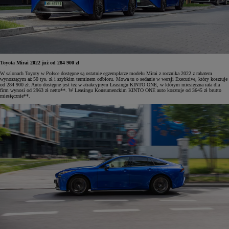
Toyota Mirai 2022 już od 284 900 zł
W salonach Toyoty w Polsce dostępne są ostatnie egzemplarze modelu Mirai z rocznika 2022 z rabatem
wynoszącym aż 50 tys. zł i szybkim terminem odbioru. Mowa tu o sedanie w wersji Executive, który kosztuje
od 284 900 zł. Auto dostępne jest też w atrakcyjnym Leasingu KINTO ONE, w którym miesięczna rata dla
firm wynosi od 2963 zł netto**. W Leasingu Konsumenckim KINTO ONE auto kosztuje od 3645 zł brutto
miesięcznie**.