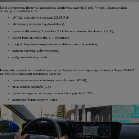
Mirai to przestronna limuzyna, która zapewni komfortową jazdę dla 5 osób. W wersji Executive klient
otrzymuje w standardzie m.in.:
19" felgi aluminiowe z oponami 235/55 R19,
klimatyzację automatyczną (dwustrefową),
system multimedialny Toyota Touc
2 z kolorowym ekranem dotykowym (12,3"),
system Premium Audio JBL z 14 głośnikami,
stację do bezprzewodowego ładowania telefonu w konsoli centralnej,
tapicerkę skórzaną (skóra syntetyczna),
podgrzewane fotele przednie.
Uwagę należy zwrócić też na rozbudowany system bezpieczeństwa i wspomagania kierowcy Toyota T-MATE,
na który się składają takie rozwiązania, jak m.in.:
system monitorowania martwego pola w lusterkach (BSM),
układ detekcji przeszkód (ICS),
system ostrzegania o ruchu poprzecznym z tyłu pojazdu (RCTA),
adaptacyjne światła drogowe (AHS).