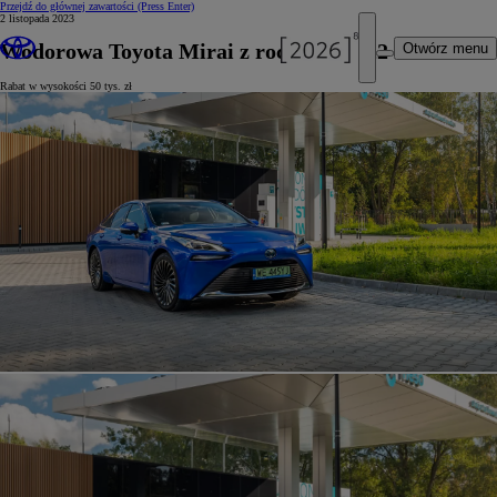
Przejdź do głównej zawartości
(Press Enter)
2 listopada 2023
Wodorowa Toyota Mirai z rocznika 2022
Otwórz menu
Rabat w wysokości 50 tys. zł