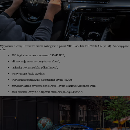
Wyposażenie wersji Executive można wzbogacić o pakiet VIP Black lub VIP White (35 tys. zł). Zawierają one
m.in.:
20" felgi aluminiowe z oponami 245/45 R20,
klimatyzację automatyczną (trzystrefową),
tapicerkę skórzaną (skóra półanilinowa),
wentylowane fotele przednie,
wyświetlacz projekcyjny na przedniej szybie (HUD),
zaawansowanego asystenta parkowania Toyota Teammate Advanced Park,
dach panoramiczny z elektrycznie sterowaną roletą (Skyview).