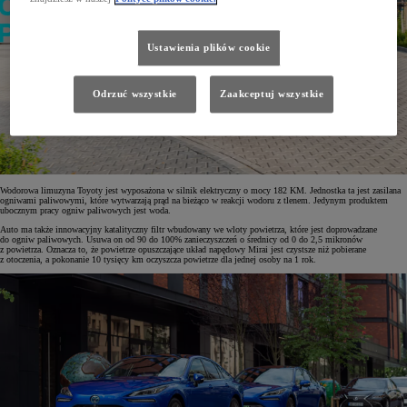
Ustawienia plików cookie
Odrzuć wszystkie
Zaakceptuj wszystkie
Wodorowa limuzyna Toyoty jest wyposażona w silnik elektryczny o mocy 182 KM. Jednostka ta jest zasilana
ogniwami paliwowymi, które wytwarzają prąd na bieżąco w reakcji wodoru z tlenem. Jedynym produktem
ubocznym pracy ogniw paliwowych jest woda.
Auto ma także innowacyjny katalityczny filtr wbudowany we wloty powietrza, które jest doprowadzane
do ogniw paliwowych. Usuwa on od 90 do 100% zanieczyszczeń o średnicy od 0 do 2,5 mikronów
z powietrza. Oznacza to, że powietrze opuszczające układ napędowy Mirai jest czystsze niż pobierane
z otoczenia, a pokonanie 10 tysięcy km oczyszcza powietrze dla jednej osoby na 1 rok.