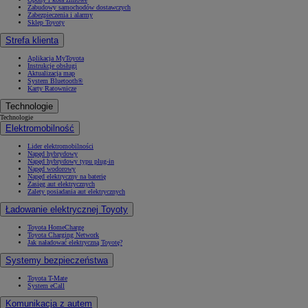
Zabudowy samochodów dostawczych
Zabezpieczenia i alarmy
Sklep Toyoty
Strefa klienta
Aplikacja MyToyota
Instrukcje obsługi
Aktualizacja map
System Bluetooth®
Karty Ratownicze
Technologie
Technologie
Elektromobilność
Lider elektromobilności
Napęd hybrydowy
Napęd hybrydowy typu plug-in
Napęd wodorowy
Napęd elektryczny na baterię
Zasięg aut elektrycznych
Zalety posiadania aut elektrycznych
Ładowanie elektrycznej Toyoty
Toyota HomeCharge
Toyota Charging Network
Jak naładować elektryczną Toyotę?
Systemy bezpieczeństwa
Toyota T-Mate
System eCall
Komunikacja z autem